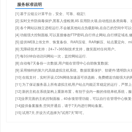
服务标准说明
[1] 基于云链云计算平台，安全、可靠、稳定!;
[2] 实时文件防病毒保护,黑客入侵检测,IIS 应用防火墙,自动抵抗各类病毒、
[3] 各个网站以独立进程运行,不会被其他站点负载影响,在自己的空间中可以使用
[4] 功能强大控制面板,可以直接修改FTP密码,自行停止网站,自行绑定域名,
[5] 提供WEB上传文件、恢复备份、RAR压缩、RAR解压、站点重定向
[6] 无障碍技术支持：24×7×365制技术支持，微笑面对任何用户。
[7] 每3分钟自动访问网站一次，监控网站运行.
[8] 自动每7天备份一次数据,用户能在管理中心自助恢复数据;
[9] 采用独特的第六代高级虚拟主机系统、数据双重保护、软硬件/透明防火
[10] 在线支付，实时开设,CDN网络加速器可供选购，免费赠送功能强大
[11] 为了保证服务器上所有虚拟主机用户站点均能正常稳定的运行，严禁上
[12] 新的主机在系统架构上重新布置，有别于业内一般的传统单机系统，
[13]业界完善的主机控制面板，40余项管理功能，可以自行在管理中心恢
[14]提供备案服务,空间开通后，请于7天内进行网站备案。
[15] 试用7天.开设方式选择为"试用7天"即可。