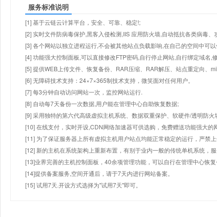
服务标准说明
[1] 基于云链云计算平台，安全、可靠、稳定!;
[2] 实时文件防病毒保护,黑客入侵检测,IIS 应用防火墙,自动抵抗各类病毒、
[3] 各个网站以独立进程运行,不会被其他站点负载影响,在自己的空间中可以使用
[4] 功能强大控制面板,可以直接修改FTP密码,自行停止网站,自行绑定域名,
[5] 提供WEB上传文件、恢复备份、RAR压缩、RAR解压、站点重定向
[6] 无障碍技术支持：24×7×365制技术支持，微笑面对任何用户。
[7] 每3分钟自动访问网站一次，监控网站运行.
[8] 自动每7天备份一次数据,用户能在管理中心自助恢复数据;
[9] 采用独特的第六代高级虚拟主机系统、数据双重保护、软硬件/透明防火
[10] 在线支付，实时开设,CDN网络加速器可供选购，免费赠送功能强大
[11] 为了保证服务器上所有虚拟主机用户站点均能正常稳定的运行，严禁上
[12] 新的主机在系统架构上重新布置，有别于业内一般的传统单机系统，
[13]业界完善的主机控制面板，40余项管理功能，可以自行在管理中心恢
[14]提供备案服务,空间开通后，请于7天内进行网站备案。
[15] 试用7天.开设方式选择为"试用7天"即可。