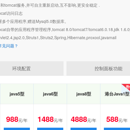
vm和tomcat服务,并可自主重新启动,互不影响,更安全稳定 .
mcat访问日志
署多个应用程序,赠送Mysql5.0数据库。
cat自带的应用程序管理程序,tomcat 8.0/tomcat7/tomcat6.0.18,jdk 1.6.0_1
et2.4,jsp2.0,Struts1,Struts2,Spring,Hibernate,proxool,javamail
机常见问题？
环境配置
控制面板功能
热
热
java5型
java6型
java8型
港台Java1型
988
1488
4888
588
元/年
元/年
元/年
元/年