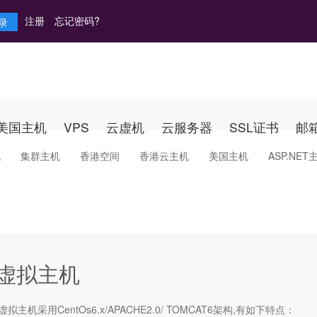
注册
忘记密码?
美国主机
VPS
云虚机
云服务器
SSL证书
邮
机
集群主机
香港空间
香港云主机
美国主机
ASP.NET
va虚拟主机
虚拟主机
采用CentOs6.x/APACHE2.0/ TOMCAT6架构,有如下特点：