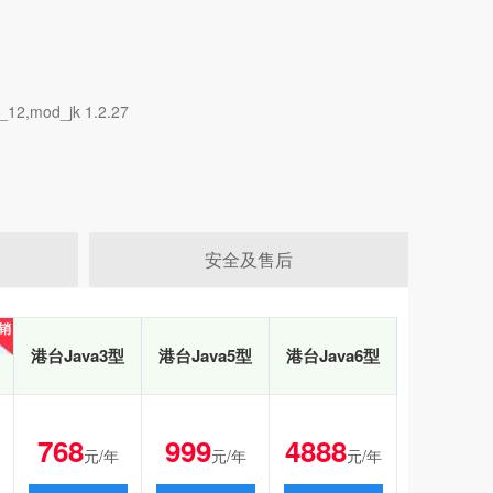
2,mod_jk 1.2.27
安全及售后
销
销
港台Java3型
港台Java5型
港台Java6型
768
999
4888
元/年
元/年
元/年