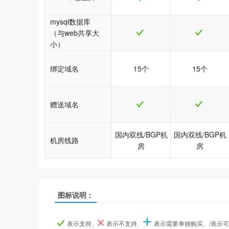
mysql数据库
（与web共享大
小）
绑定域名
15个
15个
赠送域名
国内双线/BGP机
国内双线/BGP机
机房线路
房
房
图标说明：
java1型
java1型
java1型
java2型
java2型
java2型
产品名称
产品名称
产品名称
表示支持、
表示不支持、
表示需要单独购买、/表示