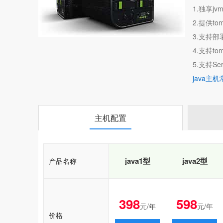
1.独享j
2.提供to
3.支持部
4.支持tom
5.支持Servl
java主
主机配置
java1型
java2型
产品名称
398
598
元/年
元/年
价格